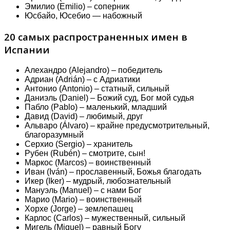
Эмилио (Emilio) – соперник
Юсбайо, Юсебио — набожный
20 самых распространенных имен в
Испании
Алехандро (Alejandro) – победитель
Адриан (Adrián) – с Адриатики
Антонио (Antonio) – статный, сильный
Даниэль (Daniel) – Божий суд, Бог мой судья
Пабло (Pablo) – маленький, младший
Давид (David) – любимый, друг
Альваро (Álvaro) – крайне предусмотрительный,
благоразумный
Серхио (Sergio) – хранитель
Рубен (Rubén) – смотрите, сын!
Маркос (Marcos) – воинственный
Иван (Iván) – прославенный, Божья благодать
Икер (Iker) – мудрый, любознательный
Мануэль (Manuel) – с нами Бог
Марио (Mario) – воинственный
Хорхе (Jorge) – землепашец
Карлос (Carlos) – мужественный, сильный
Мигель (Miguel) – равный Богу