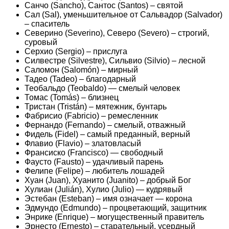
Санчо (Sancho), Сантос (Santos) – святой
Сал (Sal), уменьшительное от Сальвадор (Salvador)
– спаситель
Северино (Severino), Северо (Severo) – строгий,
суровый
Серхио (Sergio) – прислуга
Силвестре (Silvestre), Сильвио (Silvio) – лесной
Саломон (Salomón) – мирный
Тадео (Tadeo) – благодарный
Теобальдо (Teobaldo) — смелый человек
Томас (Tomás) – близнец
Тристан (Tristán) – мятежник, бунтарь
Фабрисио (Fabricio) – ремесленник
Фернандо (Fernando) – смелый, отважный
Фидель (Fidel) – самый преданный, верный
Флавио (Flavio) – златовласый
Франсиско (Francisco) — свободный
Фаусто (Fausto) – удачливый парень
Фелипе (Felipe) – любитель лошадей
Хуан (Juan), Хуанито (Juanito) – добрый Бог
Хулиан (Julián), Хулио (Julio) — кудрявый
Эстебан (Esteban) – имя означает — корона
Эдмундо (Edmundo) – процветающий, защитник
Энрике (Enrique) – могущественный правитель
Эрнесто (Ernesto) – старательный, усердный