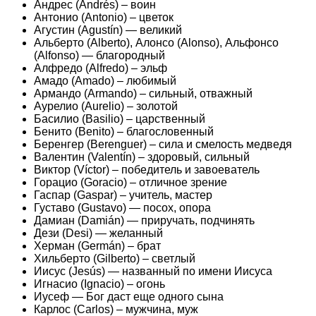
Андрес (Andrés) – воин
Антонио (Antonio) – цветок
Агустин (Agustín) — великий
Альберто (Alberto), Алонсо (Alonso), Альфонсо
(Alfonso) — благородный
Алфредо (Alfredo) – эльф
Амадо (Amado) – любимый
Армандо (Armando) – сильный, отважный
Аурелио (Aurelio) – золотой
Баcилио (Basilio) – царственный
Бенито (Benito) – благословенный
Беренгер (Berenguer) – сила и смелость медведя
Валентин (Valentín) – здоровый, сильный
Виктор (Víctor) – победитель и завоеватель
Горацио (Goracio) – отличное зрение
Гаспар (Gaspar) – учитель, мастер
Густаво (Gustavo) — посох, опора
Дамиан (Damián) — приручать, подчинять
Дези (Desi) — желанный
Херман (Germán) – брат
Хильберто (Gilberto) – светлый
Иисус (Jesús) — названный по имени Иисуса
Игнасио (Ignacio) – огонь
Иусеф — Бог даст еще одного сына
Карлос (Carlos) – мужчина, муж