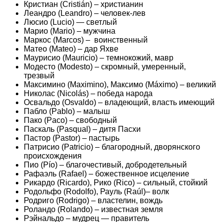
Кристиан (Cristián) – христианин
Леандро (Leandro) – человек-лев
Люсио (Luсio) — светлый
Марио (Mario) – мужчина
Маркос (Marcos) – воинственный
Матео (Mateo) – дар Яхве
Маурисио (Mauricio) – темнокожий, мавр
Модесто (Modesto) – скромный, умеренный,
трезвый
Максимино (Maximino), Максимо (Máximo) – великий
Николас (Nicolás) – победа народа
Освальдо (Osvaldo) – владеющий, власть имеющий
Пабло (Pablo) – малыш
Пако (Paco) – свободный
Паскаль (Pasqual) – дитя Пасхи
Пастор (Pastor) – пастырь
Патриcио (Patricio) – благородный, дворянского
происхождения
Пио (Pío) – благочестивый, добродетельный
Рафаэль (Rafael) – божественное исцеление
Рикардо (Ricardo), Рико (Rico) – сильный, стойкий
Родольфо (Rodolfo), Рауль (Raúl)– волк
Родриго (Rodrigo) – властелин, вождь
Роландо (Rolando) – известная земля
Рэйнальдо – мудрец — правитель