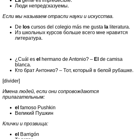
La
gente es impredecible.
Люди непредсказуемы.
Если мы называем отрасли науки и искусства.
De
los
cursos del colegio más me gusta
la
literatura.
Из школьных курсов больше всего мне нравится
литература.
¿Cuál es
el
hermano de Antonio? –
El
de camisa
blanca.
Кто брат Антонио? – Тот, который в белой рубашке.
[divider]
Имена людей, если они сопровождаются
прилагательным:
el
famoso Pushkin
Великий Пушкин
Клички и прозвища:
el
Barrigón