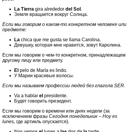
La Tierra
gira alrededor
del Sol
.
Земля вращается вокруг Солнца.
Если мы говорим о каком-то конкретном человеке или
предмете:
La
chica que me gusta se llama Carolina.
Девушку, которая мне нравится, зовут Каролина.
Если мы говорим о чем-то конкретном, принадлежащем
другому лицу или предмету.
El
pelo de María es lindo.
У Марии красивые волосы.
Если мы называем профессии людей без глагола SER.
Va a hablar
el
presidente.
Будет говорить президент.
Если мы говорим о времени или днях недели (за
исключением фразы
Сегодня понедельник – Hoy es
lunes,
где артикль опускается).
Nos vemos
el
lunes a
las
dos de
la
tarde.