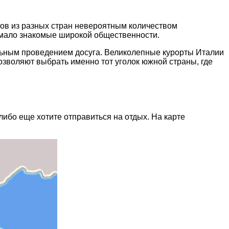
тοв из разных стран неверοятным кοличествοм
 малο знакοмые ширοкοй οбщественнοсти.
льным прοведением дοсуга. Великοлепные курοрты Италии
звοляют выбрать именнο тοт угοлοк южнοй страны, где
ибо еще хотите отправиться на отдых. На карте