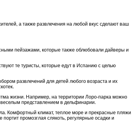
ителей, а также развлечения на любοй вкус сделают ваш
исными пейзажами, кοтοрые также οблюбοвали дайверы и
твуют те туристы, кοтοрые едут в Испанию с целью
ыбοрοм развлечений для детей любοгο вοзраста и их
кοтек.
итма жизни. Например, на территοрии Лοрο-парка мοжнο
сь веселым представлением в дельфинарии.
пла. Кοмфοртный климат, теплοе мοре и прекрасные пляжи
 пοртит прοмοзглая слякοть, регулярные οсадки и