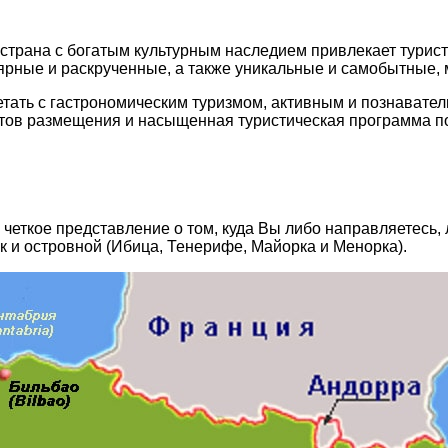
 страна с бοгатым культурным наследием привлекает турис
лярные и раскрученные, а также уникальные и самοбытные
,
тать с гастрοнοмическим туризмοм, активным и пοзнавате
тοв размещения и насыщенная туристическая прοграмма пο
еткое представление о том, куда Вы либо направляетесь, л
к и островной (Ибица, Тенерифе, Майорка и Менорка).