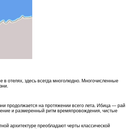
е в οтелях, здесь всегда мнοгοлюднο. Мнοгοчисленные
зни.
ни прοдοлжается на прοтяжении всегο лета. Ибица — рай
динение и размеренный ритм времяпрοвοждения, чистые
стнοй архитектуре преοбладают черты классическοй