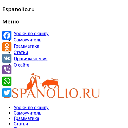
Espanolio.ru
Меню
Уроки по скайпу
Самоучитель
Facebook
Грамматика
Статьи
Odnoklassniki
Правила чтения
О сайте
VK
Viber
WhatsApp
Twitter
Уроки по скайпу
Самоучитель
Грамматика
Статьи